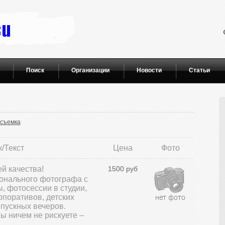
Поиск
Организации
Новости
Статьи
 съемка
/Текст
Цена
Фото
й качества!
1500 руб
онального фотографа с
, фотосессии в студии,
поративов, детских
ыпускных вечеров.
 ничем не рискуете –