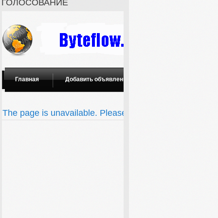
ГОЛОСОВАНИЕ
Главная
Добавить объявление
Поиск
Орган
The page is unavailable. Please
visit the main one.