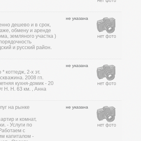
не указана
енно дешево и в срок,
даже, обмену и аренде
ма, земляного участка )
 порядочность
ский и русский район.
не указана
* коттедж, 2-х эт.
скважина. 2008 гп.
етняя кухня-домик - 20
 Н. Н. 63 км. , Анна
луг на рынке
не указана
артир и комнат,
и. - Услуги по
Работаем с
м капиталом -