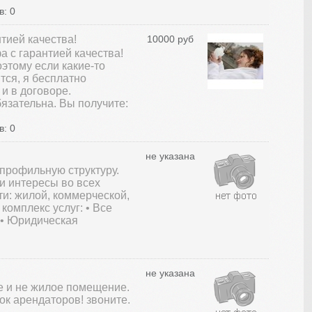
: 0
тией качества!
10000 руб
а с гарантией качества!
этому если какие-то
ся, я бесплатно
и в договоре.
язательна. Вы получите:
: 0
не указана
профильную структуру.
и интересы во всех
и: жилой, коммерческой,
комплекс услуг: • Все
 • Юридическая
не указана
е и не жилое помещение.
к арендаторов! звоните.