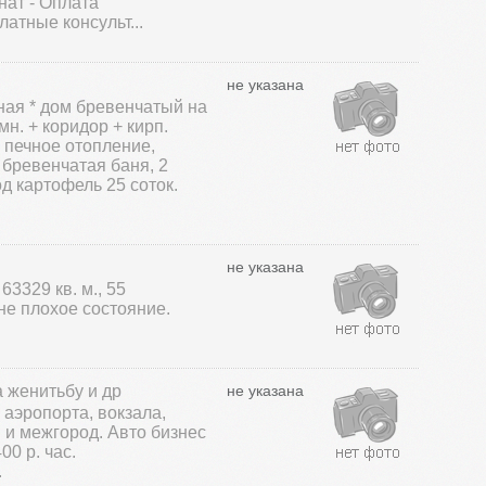
нат - Оплата
атные консульт...
не указана
ная * дом бревенчатый на
н. + коридор + кирп.
, печное отопление,
бревенчатая баня, 2
од картофель 25 соток.
не указана
 63329 кв. м., 55
не плохое состояние.
 женитьбу и др
не указана
 аэропорта, вокзала,
 и межгород. Авто бизнес
0 р. час.
.