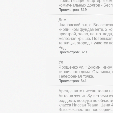
Приватизация квартир и ком
коммунальных долгов - Беспл
Просмотров: 319
Дом
Чкаловский р-н, с. Белоснеж
кирпичном фундаменте, 2 ком
пристрой, эл-во, центр. вода
железная крыша. Новенькая 
теплицы, огород + участок п
Ряд...
Просмотров: 329
Ул
Ярошенко ул. * 2-комн. кв-ру,
кирпичного дома. Сталинка, 
Телефонная точка.
Просмотров: 341
Аренда авто ниссан теана на
Авто на женитьбу, встречи из
роддома, поездки по области
класса Ниссан Теана. Цена 40
Высококачественное сервис