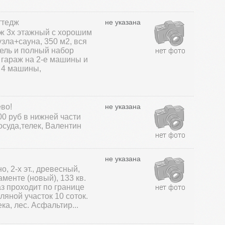
ттедж
не указана
ж 3х этажный с хорошим
узла+сауна, 350 м2, вся
ель и полный набор
гараж на 2-е машины и
 4 машины,
во!
не указана
00 руб в нижней части
осуда,телек, Валентин
не указана
о, 2-х эт., древесный,
менте (новый), 133 кв.
аз проходит по границе
ляной участок 10 соток.
а, лес. Асфальтир...