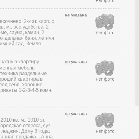
не указана
сочнево, 2-х эт. кирп. с
. м., все удобства, 2
ме, сауна, камин, 2
 отдельная баня, летняя
имний сад. Земля...
мнатную квартиру
не указана
еменная мебель
техника раздельные
хороший квартира в
под себя. хорошие
рианты 1-2-3-4-5 комн.
не указана
2010 кв. м., 1010 эт.
Городская отделка, суз.
лоджия. Дому 3 года.
анная продажа. , Анна