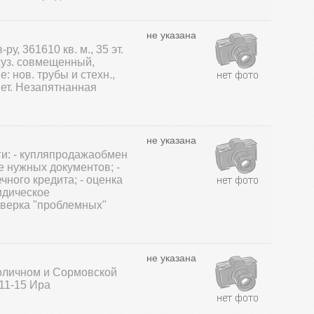
не указана
-ру, 361610 кв. м., 35 эт.
суз. совмещенный,
: нов. трубы и стехн.,
вет. Незапятнанная
не указана
и: - купляпродажаобмен
 нужных документов; -
ного кредита; - оценка
идическое
оверка "проблемных"
не указана
оличном и Сормовской
-11-15 Ира