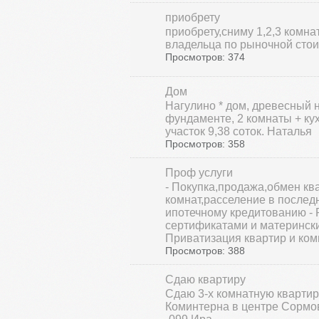
приобрету
приобрету,сниму 1,2,3 комна
владельца по рыночной стои
Просмотров: 374
Дом
Нагулино * дом, древесный 
фундаменте, 2 комнаты + ку
участок 9,38 соток. Наталья
Просмотров: 358
Проф услуги
- Покупка,продажа,обмен кв
комнат,расселение в последн
ипотечному кредитованию - 
сертификатами и матерински
Приватизация квартир и ком
Просмотров: 388
Сдаю квартиру
Сдаю 3-х комнатную квартиру
Коминтерна в центре Сормов