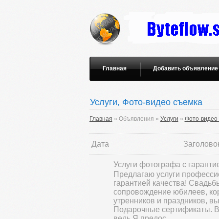
Главная
Добавить объявление
Услуги, Фото-видео съемка
Главная
» Объявления »
Услуги
»
Фото-видео
Дата
Заголовок
Услуги фотографа с гарантие
Предлагаю услуги професси
гарантией качества! Свадьбы
сопровождение юбилеев, кор
утренников и праздников, в
Подарочные сертификаты. Вы
ведь Я предос...