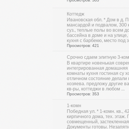
Просмотров: 385
Коттедж
Ивановская обл. * Дом в д. Пе
мансардой и подвалом, 300 кв
суз., теплые полы во всем до
бассейна в доме и на улице,
кухня с барбекю, место под з
Просмотров: 421
Срочно сдаем элитную 3-ко
В квартире новенькая совр
интегрированная домашняя 
комнаты кухня гостиная су 
отличном состояние делали 
хозяева. предложу другие ва
кв-ры, коттеджи в любом ...
Просмотров: 353
1-комн
Победная ул. * 1-комн. кв., 42
кирпичного дома, тех. этаж. 
совмещенный, застекленная 
Документы готовы. Незапятн