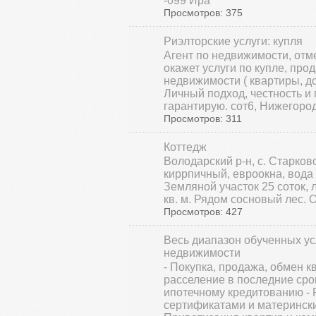
-099 Ира
Просмотров: 375
Риэлторские услуги: купля
Агент по недвижимости, отм
окажет услуги по купле, про
недвижимости ( квартиры, до
Личный подход, честность и
гарантирую. сот6, Нижегород
Просмотров: 311
Коттедж
Володарский р-н, с. Старково 
киррпичный, евроокна, вода 
Земляной участок 25 соток, л
кв. м. Рядом сосновый лес. От
Просмотров: 427
Весь диапазон обученных ус
недвижимости
- Покупка, продажа, обмен кв
расселение в последние срок
ипотечному кредитованию - 
сертификатами и матерински