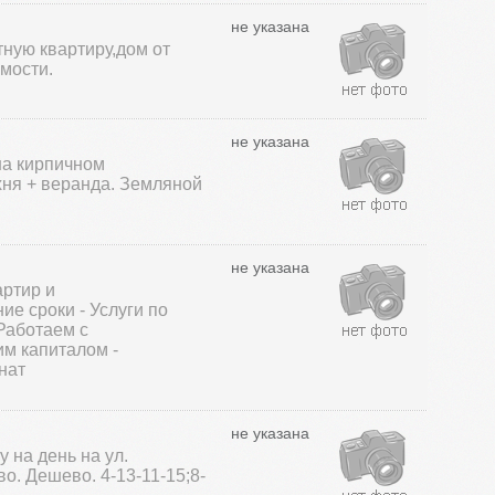
не указана
тную квартиру,дом от
мости.
не указана
на кирпичном
хня + веранда. Земляной
не указана
артир и
ие сроки - Услуги по
Работаем с
м капиталом -
нат
не указана
 на день на ул.
о. Дешево. 4-13-11-15;8-