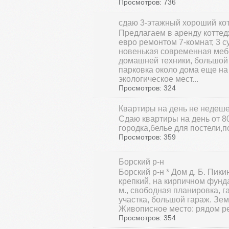
Просмотров: 736
сдаю 3-этажный хороший ко
Предлагаем в аренду коттед
евро ремонтом 7-комнат, 3 с
новенькая современная меб
домашней техники, большой 
парковка около дома еще на
экологическое мест...
Просмотров: 324
Квартиры на день не недеше
Сдаю квартиры на день от 8
городка,белье для постели,п
Просмотров: 359
Борский р-н
Борский р-н * Дом д. Б. Пикин
крепкий, на кирпичном фунда
м., свободная планировка, г
участка, большой гараж. Зем
Живописное место: рядом рек
Просмотров: 354